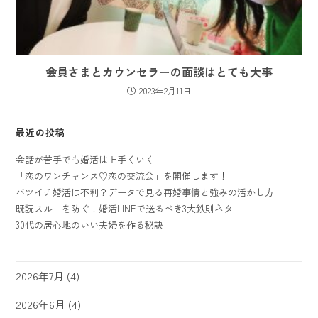
会員さまとカウンセラーの面談はとても大事
2023年2月11日
最近の投稿
会話が苦手でも婚活は上手くいく
「恋のワンチャンス♡恋の交流会」を開催します！
バツイチ婚活は不利？データで見る再婚事情と強みの活かし方
既読スルーを防ぐ！婚活LINEで送るべき3大鉄則ネタ
30代の居心地のいい夫婦を作る秘訣
2026年7月
(4)
2026年6月
(4)