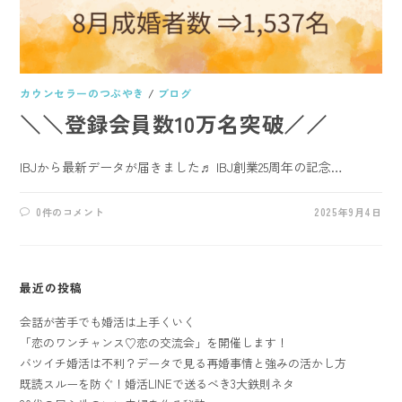
カウンセラーのつぶやき
/
ブログ
＼＼登録会員数10万名突破／／
IBJから最新データが届きました♬ IBJ創業25周年の記念…
0件のコメント
2025年9月4日
最近の投稿
会話が苦手でも婚活は上手くいく
「恋のワンチャンス♡恋の交流会」を開催します！
バツイチ婚活は不利？データで見る再婚事情と強みの活かし方
既読スルーを防ぐ！婚活LINEで送るべき3大鉄則ネタ