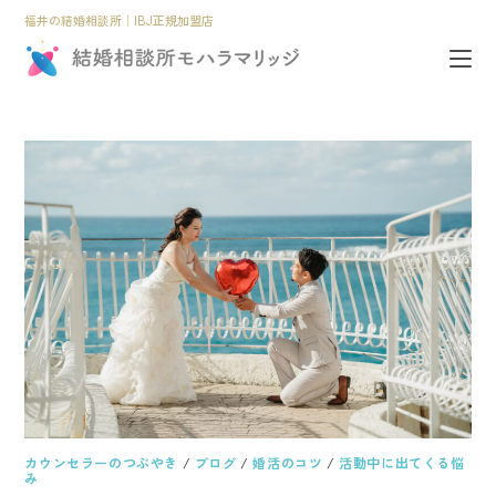
福井の結婚相談所│IBJ正規加盟店
カウンセラーのつぶやき
/
ブログ
/
婚活のコツ
/
活動中に出てくる悩
み