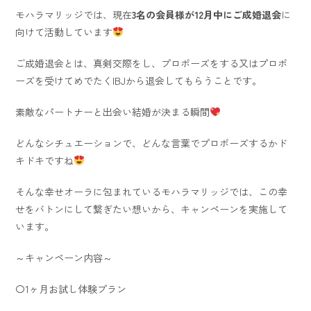
モハラマリッジでは、現在
3名の会員様が12月中にご成婚退会
に
向けて活動しています
ご成婚退会とは、真剣交際をし、プロポーズをする又はプロポ
ーズを受けてめでたくIBJから退会してもらうことです。
素敵なパートナーと出会い結婚が決まる瞬間
どんなシチュエーションで、どんな言葉でプロポーズするかド
キドキですね
そんな幸せオーラに包まれているモハラマリッジでは、この幸
せをバトンにして繋ぎたい想いから、キャンペーンを実施して
います。
～キャンペーン内容～
〇1ヶ月お試し体験プラン