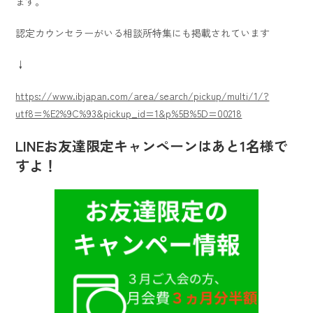
ます。
認定カウンセラーがいる相談所特集にも掲載されています
↓
https://www.ibjapan.com/area/search/pickup/multi/1/?
utf8=%E2%9C%93&pickup_id=1&p%5B%5D=00218
LINEお友達限定キャンペーンはあと1名様で
すよ！