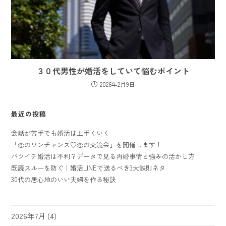
３０代男性が婚活をしていて悩むポイント
2026年2月9日
最近の投稿
会話が苦手でも婚活は上手くいく
「恋のワンチャンス♡恋の交流会」を開催します！
バツイチ婚活は不利？データで見る再婚事情と強みの活かし方
既読スルーを防ぐ！婚活LINEで送るべき3大鉄則ネタ
30代の居心地のいい夫婦を作る秘訣
2026年7月
(4)