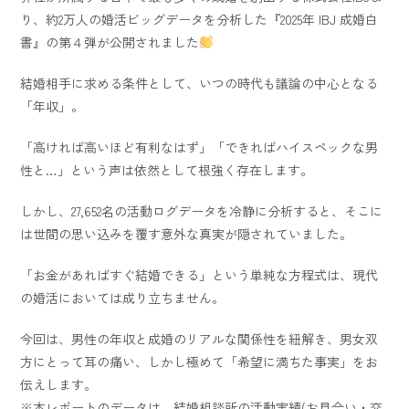
り、約2万人の婚活ビッグデータを分析した『2025年 IBJ 成婚白
書』の第４弾が公開されました
結婚相手に求める条件として、いつの時代も議論の中心となる
「年収」。
「高ければ高いほど有利なはず」「できればハイスペックな男
性と…」という声は依然として根強く存在します。
しかし、27,652名の活動ログデータを冷静に分析すると、そこに
は世間の思い込みを覆す意外な真実が隠されていました。
「お金があればすぐ結婚できる」という単純な方程式は、現代
の婚活においては成り立ちません。
今回は、男性の年収と成婚のリアルな関係性を紐解き、男女双
方にとって耳の痛い、しかし極めて「希望に満ちた事実」をお
伝えします。
※本レポートのデータは、結婚相談所の活動実績(お見合い・交