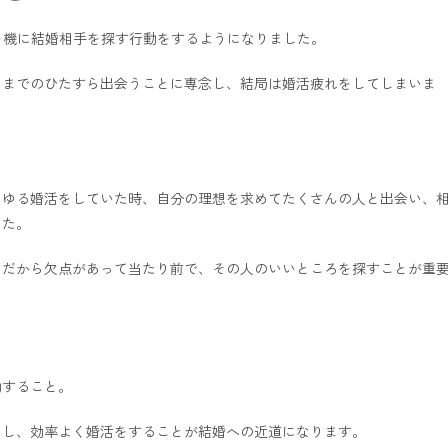
れを機に結婚相手を探す行動をするようになりました。
うまでのひたすら出会うことに専念し、結局は婚活疲れをしてしまいま
らゆる婚活をしていた時、自分の理想を求めてたくさんの人と出会い、
した。
。だから欠点があって当たり前で、その人のいいところを探すことが重
動すること。
らし、効率よく婚活をすることが結婚への近道になります。