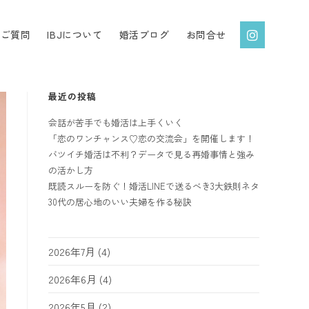
るご質問
IBJについて
婚活ブログ
お問合せ
最近の投稿
会話が苦手でも婚活は上手くいく
「恋のワンチャンス♡恋の交流会」を開催します！
バツイチ婚活は不利？データで見る再婚事情と強み
の活かし方
既読スルーを防ぐ！婚活LINEで送るべき3大鉄則ネタ
30代の居心地のいい夫婦を作る秘訣
2026年7月
(4)
2026年6月
(4)
2026年5月
(2)