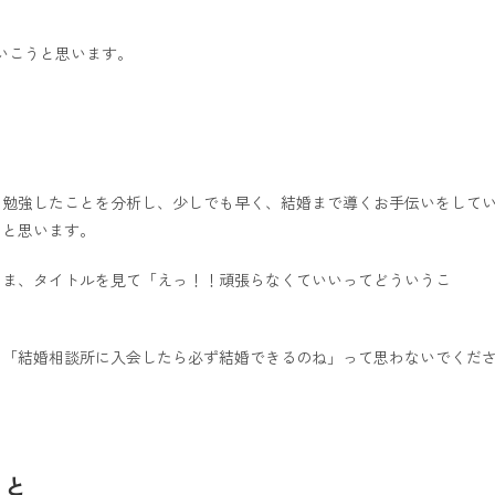
いこうと思います。
に勉強したことを分析し、少しでも早く、結婚まで導くお手伝いをして
らと思います。
さま、タイトルを見て「えっ！！頑張らなくていいってどういうこ
」「結婚相談所に入会したら必ず結婚できるのね」って思わないでくだ
こと