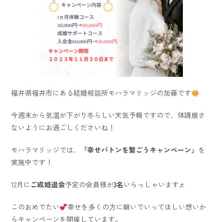
福井県福井市にある結婚相談所モハラマリッジの加藤です
今週末から気温が下がり冬らしい天気予報ですので、体調崩さ
ないようにお過ごしくださいね！
モハラマリッジでは、『
幸せバトンを繋ごうキャンペーン
』を
実施中です！
12月に
ご成婚退会
予定の会員様が
3名
いらっしゃいます♬
このおめでたい
幸せを多くの方に継いでいってほしい想いか
らキャンペーンを開催しています。