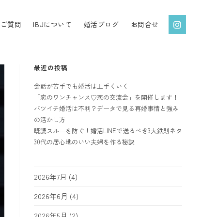
るご質問
IBJについて
婚活ブログ
お問合せ
最近の投稿
会話が苦手でも婚活は上手くいく
「恋のワンチャンス♡恋の交流会」を開催します！
バツイチ婚活は不利？データで見る再婚事情と強み
の活かし方
既読スルーを防ぐ！婚活LINEで送るべき3大鉄則ネタ
30代の居心地のいい夫婦を作る秘訣
2026年7月
(4)
2026年6月
(4)
2026年5月
(2)